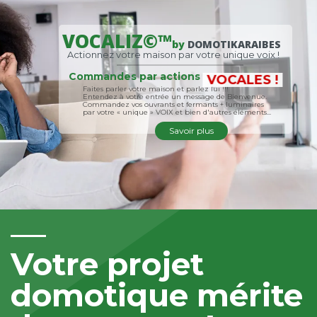
VOCALIZ©™
by
DOMOTIKARAIBES
Actionnez votre maison par votre unique voix !
Commandes par actions
VOCALES !
Faites parler votre maison et parlez lui !!!
Entendez à votre entrée un message de Bienvenue.
Commandez vos ouvrants et fermants + luminaires
par votre « unique » VOIX et bien d'autres éléments...
Savoir plus
Votre projet
domotique mérite