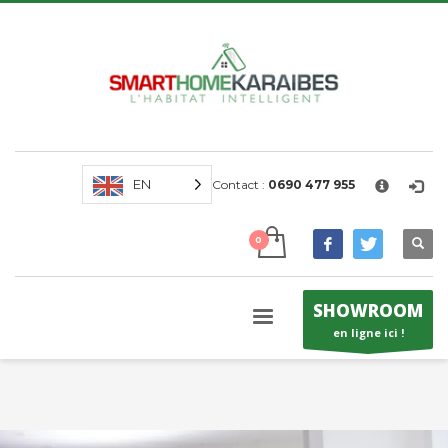
×
SUPPORT EN LIGNE
EN
Contact :
0690 477 955
SHOWROOM
en ligne ici !